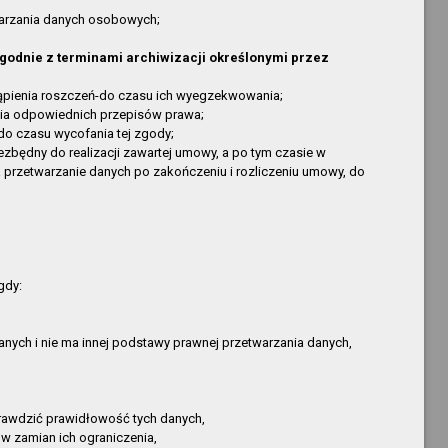
Kopija
nowa pozycja
warzania danych osobowych;
Kopija
nowa pozycja
zgodnie z terminami archiwizacji określonymi przez
Kopija
nowa pozycja
Krzysztof Kopija
nowa pozycja
tąpienia roszczeń-do czasu ich wyegzekwowania;
ia odpowiednich przepisów prawa;
Krzysztof Kopija
nowa pozycja
o czasu wycofania tej zgody;
Krzysztof Kopija
nowa pozycja
zbędny do realizacji zawartej umowy, a po tym czasie w
Krzysztof Kopija
nowa pozycja
 przetwarzanie danych po zakończeniu i rozliczeniu umowy, do
Krzysztof Kopija
nowa pozycja
Ryszard Stempński
nowa pozycja
Krzysztof Kopija
nowa pozycja
Krzysztof Kopija
nowa pozycja
gdy:
Krzysztof Kopija
nowa pozycja
Krzysztof Kopija
nowa pozycja
nych i nie ma innej podstawy prawnej przetwarzania danych,
Krzysztof Kopija
nowa pozycja
Krzysztof Kopija
nowa pozycja
Krzysztof Kopija
nowa pozycja
rawdzić prawidłowość tych danych,
Paweł Kubiak
Nowa pozycja
 w zamian ich ograniczenia,