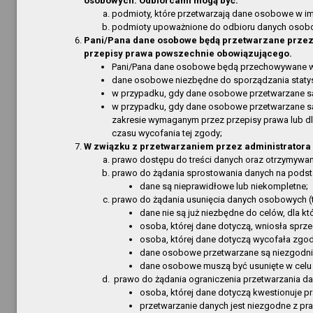
osobowych. Odbiorcami mogą być:
Filia w 
podmioty, które przetwarzają dane osobowe w im
Jednostki organizacyjne
Filia Gó
podmioty upoważnione do odbioru danych osob
Ogłoszenia
Pani/Pana dane osobowe będą przetwarzane przez o
Bibliote
przepisy prawa powszechnie obowiązującego.
Przetargi
Informa
Pani/Pana dane osobowe będą przechowywane w ok
dane osobowe niezbędne do sporządzania stat
Dostęp
Załatwianie spraw, skargi, wnioski
w przypadku, gdy dane osobowe przetwarzane są 
Ogłosze
w przypadku, gdy dane osobowe przetwarzane są w
Zarządzenia
Informa
zakresie wymaganym przez przepisy prawa lub dl
O Serwisie
czasu wycofania tej zgody;
Informa
W związku z przetwarzaniem przez administratora
Obsługa
Redakcja
prawo dostępu do treści danych oraz otrzymywani
Informa
prawo do żądania sprostowania danych na podsta
Mapa serwisu
dane są nieprawidłowe lub niekompletne;
RODO - 
prawo do żądania usunięcia danych osobowych (
Aktualności
RODO - 
dane nie są już niezbędne do celów, dla k
Najczęściej odwiedzane strony
Informa
osoba, której dane dotyczą, wniosła spr
osoba, której dane dotyczą wycofała zgod
Dostęp
Obsługa techniczna
dane osobowe przetwarzane są niezgodni
Informa
dane osobowe muszą być usunięte w celu 
prawo do żądania ograniczenia przetwarzania d
Informa
osoba, której dane dotyczą kwestionuje 
Dane te
przetwarzanie danych jest niezgodne z pra