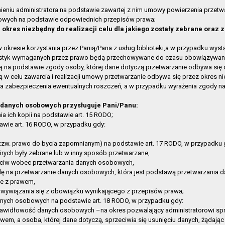
Pniewie
2025-06-06 13:43:09
ieniu administratora na podstawie zawartej z nim umowy powierzenia przet
rny Taras
2025-06-06 13:42:35
owych na podstawie odpowiednich przepisów prawa;
kres niezbędny do realizacji celu dla jakiego zostały zebrane oraz 
ka Publiczna w Gryfinie
2025-06-06 13:39:28
cja o działalności
2025-04-02 07:43:43
resie korzystania przez Panią/Pana z usług biblioteki,a w przypadku wys
ystyk wymaganych przez prawo będą przechowywane do czasu obowiązywan
ność
2025-03-21 12:07:27
na podstawie zgody osoby, której dane dotyczą przetwarzanie odbywa się d
nia
2024-11-13 13:43:09
 celu zawarcia i realizacji umowy przetwarzanie odbywa się przez okres nie
cja o działalności
2024-04-10 14:29:36
a zabezpieczenia ewentualnych roszczeń, a w przypadku wyrażenia zgody na
cja o działalności
2023-04-04 13:05:36
 danych osobowych przysługuje Pani/Panu:
 techniczna
2022-11-23 13:34:02
a ich kopii na podstawie art. 15 RODO;
cja o działalności
2022-06-01 08:21:22
wie art. 16 RODO, w przypadku gdy:
klauzula informacyjna
2021-07-09 14:38:16
tzw. prawo do bycia zapomnianym) na podstawie art. 17 RODO, w przypadku 
klauzula informacyjna
2021-07-09 12:08:04
tórych były zebrane lub w inny sposób przetwarzane,
cja o działalności
2021-03-29 10:32:54
zeciw wobec przetwarzania danych osobowych,
ę na przetwarzanie danych osobowych, która jest podstawą przetwarzania da
ność
2020-09-24 12:42:54
e z prawem,
cja o działalności
2020-09-18 12:20:06
wywiązania się z obowiązku wynikającego z przepisów prawa;
anych osobowych na podstawie art. 18 RODO, w przypadku gdy:
cja o działalności
2020-09-18 12:15:52
prawidłowość danych osobowych –na okres pozwalający administratorowi sp
leadresowe
2020-03-10 09:13:47
wem, a osoba, której dane dotyczą, sprzeciwia się usunięciu danych, żądając