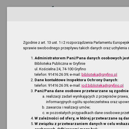
Biuletyn Informacji Pu
Biblioteka Publiczna w
Zgodnie z art. 13 ust. 1 i 2 rozporządzenia Parlamentu Europe
sprawie swobodnego przepływu takich danych oraz uchylenia d
home
MAPA SERWISU
AKTUALNOŚCI
Administratorem Pani/Pana danych osobowych jest
Biblioteka Publiczna w Gryfinie
Jesteś 
Strona Główna
ul. Kościelna 24, 74-100 Gryfino
Ostatni
telefon: 91416 26 39; e-mail:
biblioteka@gryfino.pl
RODO - klauzula informacyjna
Rozdzia
Dane kontaktowe Inspektora Ochrony Danych:
telefon: 91416 26 39; e-mail:
iod.biblioteka@gryfino.pl
Dostępność
Regulam
Pani/Pana dane osobowe przetwarzane są zgodnie 
Informa
Dane teleadresowe
realizacji zadań wynikających z przepisów prawa,
informacyjnych ogółu społeczeństwa oraz upowszec
Filia p
Dyrekcja
zawarcia i realizacji umów;
Filia p
w pozostałych przypadkach dane osobowe przetwa
Zadania i kompetencje
Filia p
W zależności od sfery, w której przetwarzane są
W związku z przetwarzaniem danych w celu wskaz
Filia w 
Regulamin Biblioteki