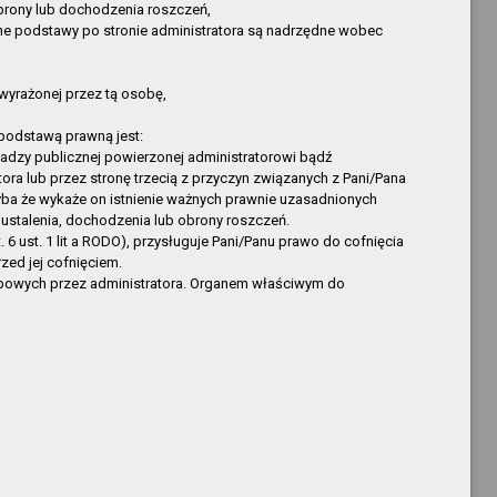
Dyrektor Biblioteki
nowa pozycja
 obrony lub dochodzenia roszczeń,
one podstawy po stronie administratora są nadrzędne wobec
Ryszard Stempński
nowa pozycja
Paweł Kubiak
nowa pozycja
Krzysztof Kopija
nowa pozycja
wyrażonej przez tą osobę,
Krzysztof Kopija
nowa pozycja
podstawą prawną jest:
Krzysztof Kopija
nowa pozycja
adzy publicznej powierzonej administratorowi bądź
ra lub przez stronę trzecią z przyczyn związanych z Pani/Pana
Sylwia Mencel
nowa pozycja
hyba że wykaże on istnienie ważnych prawnie uzasadnionych
Sylwia Mencel
nowa pozycja
ustalenia, dochodzenia lub obrony roszczeń.
Krzysztof Kopija
nowa pozycja
ust. 1 lit a RODO), przysługuje Pani/Panu prawo do cofnięcia
ed jej cofnięciem.
Krzysztof Kopija
nowa pozycja
obowych przez administratora. Organem właściwym do
Aneta Polak
nowa pozycja
Ryszard Olejarz
nowa pozycja
Kopija
nowa pozycja
Kopija
nowa pozycja
Kopija
nowa pozycja
Kopija
nowa pozycja
Kopija
nowa pozycja
Kopija
nowa pozycja