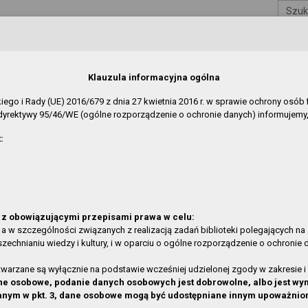
Szuk
blicznej
 Gryfinie
Klauzula informacyjna ogólna
jskiego i Rady (UE) 2016/679 z dnia 27 kwietnia 2016 r. w sprawie ochrony o
yrektywy 95/46/WE (ogólne rozporządzenie o ochronie danych) informujemy,
REDAKCJA
:
w:
O Serwisie
»
Aktualności
e zmiany w rozdziałach:
ł
Data modyfikacji
in Biblioteki
2026-05-07 09:05:46
z obowiązującymi przepisami prawa w celu:
cja o działalności
2026-03-27 10:21:13
 a w szczególności związanych z realizacją zadań biblioteki polegających na
hnianiu wiedzy i kultury, i w oparciu o ogólne rozporządzenie o ochronie da
ubliczno-szkolna w Gardnie
2025-06-06 14:03:56
ubliczno-szkolna w Żabnicy
2025-06-06 13:44:54
rzane są wyłącznie na podstawie wcześniej udzielonej zgody w zakresie i 
ubliczno-szkolna w Gardnie
2025-06-06 13:44:17
 dane osobowe, podanie danych osobowych jest dobrowolne, albo jest
anym w pkt. 3, dane osobowe mogą być udostępniane innym upoważni
Wełtyniu
2025-06-06 13:43:40