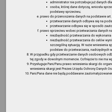
Redakc
administrator nie potrzebuje już danych dl
osoba, której dane dotyczą, wniosła sprz
Obsługa
podstawy sprzeciwu;
Regulam
prawo do przenoszenia danych na podstawie art. 
Informa
przetwarzanie danych odbywa się na podst
przetwarzanie odbywa się w sposób zaut
Statut
prawo sprzeciwu wobec przetwarzania danych na
Statut
niezbędność przetwarzania do wykonania 
niezbędność przetwarzania do celów wynik
Statut
szczególną sytuacją. W razie wniesienia 
Statut
podstaw do przetwarzania, nadrzędnych wo
Informa
W przypadku gdy przetwarzanie danych osobowych odbywa
tej zgody w dowolnym momencie. Cofnięcie to nie ma w
Informa
Przysługuje Pani/Panu prawo wniesienia skargi do org
Przetarg
wniesienia skargi jest Prezes Urzędu Ochrony Danych 
Załatwia
Pani/Pana dane nie będą poddawane zautomatyzowanemu
Bibliote
Bibliote
Bibliote
Filia Gó
Filia w 
Filia w 