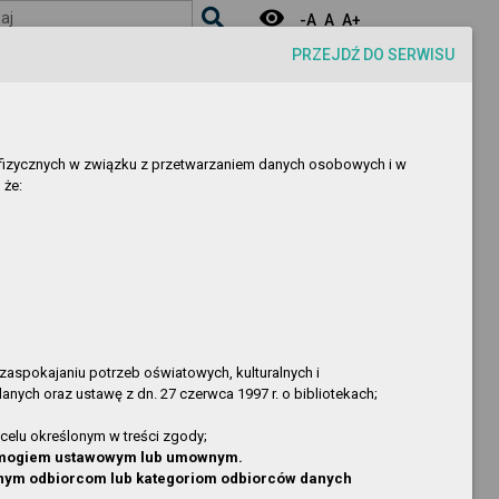
visibility
aj
-A
A
A+
PRZEJDŹ DO SERWISU
sób fizycznych w związku z przetwarzaniem danych osobowych i w
 że:
Osoba
Opis zmiany
Sylwia Mencel
nowa pozycja
Krzysztof Kopija
nowa pozycja
 zaspokajaniu potrzeb oświatowych, kulturalnych i
nych oraz ustawę z dn. 27 czerwca 1997 r. o bibliotekach;
Kopija
nowa pozycja
Kopija
nowa pozycja
celu określonym w treści zgody;
Kopija
nowa pozycja
 wymogiem ustawowym lub umownym.
onym odbiorcom lub kategoriom odbiorców danych
Kopija
nowa pozycja