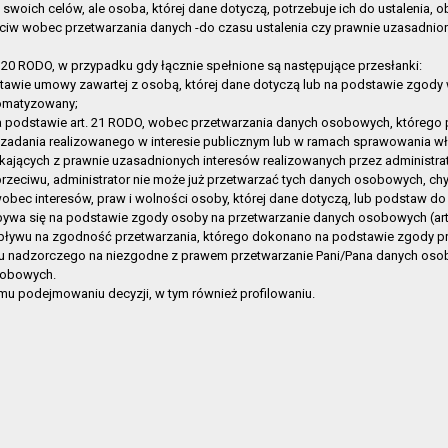
ja
2019-07-19 11:32:09
a swoich celów, ale osoba, której dane dotyczą, potrzebuje ich do ustalenia,
eciw wobec przetwarzania danych -do czasu ustalenia czy prawnie uzasadni
 techniczna
2019-07-19 11:31:20
in organizacyjny
2019-07-01 14:50:34
20 RODO, w przypadku gdy łącznie spełnione są następujące przesłanki:
cja o działalności
2019-06-28 08:42:59
awie umowy zawartej z osobą, której dane dotyczą lub na podstawie zgody 
omatyzowany;
2019-06-17 13:02:49
 podstawie art. 21 RODO, wobec przetwarzania danych osobowych, którego 
2017-07-20 10:08:27
zadania realizowanego w interesie publicznym lub w ramach sprawowania wł
ających z prawnie uzasadnionych interesów realizowanych przez administrato
2017-06-28 14:21:28
sprzeciwu, administrator nie może już przetwarzać tych danych osobowych, c
2017-06-28 14:19:38
bec interesów, praw i wolności osoby, której dane dotyczą, lub podstaw do 
cja o działalności
2017-04-05 13:51:20
 się na podstawie zgody osoby na przetwarzanie danych osobowych (art. 6 
pływu na zgodność przetwarzania, którego dokonano na podstawie zgody prz
cja o działalności
2017-03-31 11:22:26
anu nadzorczego na niezgodne z prawem przetwarzanie Pani/Pana danych os
i
2016-11-08 08:55:41
Osobowych.
nie spraw, skargi, wnioski
2016-08-25 14:04:46
 podejmowaniu decyzji, w tym również profilowaniu.
ka Publiczna w Gryfinie
2016-01-07 10:48:48
ka Publiczna w Gryfinie
2015-12-23 16:46:49
ka Publiczna w Gryfinie
2015-12-03 09:58:25
rny Taras
2015-12-03 09:55:45
Pniewie
2015-12-03 09:52:52
Wełtyniu
2015-12-03 09:52:35