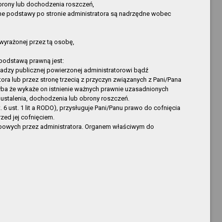
Dyrektor Biblioteki
nowa pozycja
 obrony lub dochodzenia roszczeń,
one podstawy po stronie administratora są nadrzędne wobec
Ryszard Stempński
nowa pozycja
Paweł Kubiak
nowa pozycja
Krzysztof Kopija
nowa pozycja
wyrażonej przez tą osobę,
Krzysztof Kopija
nowa pozycja
podstawą prawną jest:
Krzysztof Kopija
nowa pozycja
adzy publicznej powierzonej administratorowi bądź
ra lub przez stronę trzecią z przyczyn związanych z Pani/Pana
Sylwia Mencel
nowa pozycja
hyba że wykaże on istnienie ważnych prawnie uzasadnionych
Sylwia Mencel
nowa pozycja
ustalenia, dochodzenia lub obrony roszczeń.
Krzysztof Kopija
nowa pozycja
ust. 1 lit a RODO), przysługuje Pani/Panu prawo do cofnięcia
ed jej cofnięciem.
Krzysztof Kopija
nowa pozycja
obowych przez administratora. Organem właściwym do
Aneta Polak
nowa pozycja
Ryszard Olejarz
nowa pozycja
Kopija
nowa pozycja
Kopija
nowa pozycja
Kopija
nowa pozycja
Kopija
nowa pozycja
Kopija
nowa pozycja
Kopija
nowa pozycja