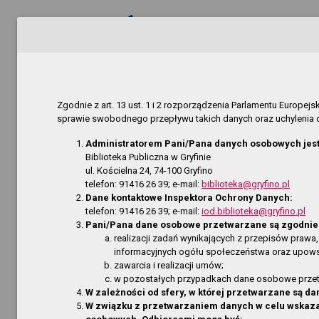
Biuletyn Informacji Pu
Biblioteka Publiczna w
Zgodnie z art. 13 ust. 1 i 2 rozporządzenia Parlamentu Europe
sprawie swobodnego przepływu takich danych oraz uchylenia d
home
MAPA SERWISU
AKTUALNOŚCI
Administratorem Pani/Pana danych osobowych jest
Biblioteka Publiczna w Gryfinie
Jesteś 
Strona Główna
ul. Kościelna 24, 74-100 Gryfino
Ostatni
telefon: 91416 26 39; e-mail:
biblioteka@gryfino.pl
RODO - klauzula informacyjna
Rozdzia
Dane kontaktowe Inspektora Ochrony Danych:
telefon: 91416 26 39; e-mail:
iod.biblioteka@gryfino.pl
Dostępność
Regulam
Pani/Pana dane osobowe przetwarzane są zgodnie 
Informa
Dane teleadresowe
realizacji zadań wynikających z przepisów prawa,
informacyjnych ogółu społeczeństwa oraz upowszec
Filia p
Dyrekcja
zawarcia i realizacji umów;
Filia p
w pozostałych przypadkach dane osobowe przetwa
Zadania i kompetencje
Filia p
W zależności od sfery, w której przetwarzane są
W związku z przetwarzaniem danych w celu wskaz
Filia w 
Regulamin Biblioteki