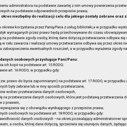
Pniewie
2025-06-06 13:43:09
ieniu administratora na podstawie zawartej z nim umowy powierzenia przet
rny Taras
2025-06-06 13:42:35
owych na podstawie odpowiednich przepisów prawa;
kres niezbędny do realizacji celu dla jakiego zostały zebrane oraz 
ka Publiczna w Gryfinie
2025-06-06 13:39:28
cja o działalności
2025-04-02 07:43:43
resie korzystania przez Panią/Pana z usług biblioteki,a w przypadku wys
ystyk wymaganych przez prawo będą przechowywane do czasu obowiązywan
ność
2025-03-21 12:07:27
na podstawie zgody osoby, której dane dotyczą przetwarzanie odbywa się d
nia
2024-11-13 13:43:09
 celu zawarcia i realizacji umowy przetwarzanie odbywa się przez okres nie
cja o działalności
2024-04-10 14:29:36
a zabezpieczenia ewentualnych roszczeń, a w przypadku wyrażenia zgody na
cja o działalności
2023-04-04 13:05:36
 danych osobowych przysługuje Pani/Panu:
 techniczna
2022-11-23 13:34:02
a ich kopii na podstawie art. 15 RODO;
cja o działalności
2022-06-01 08:21:22
wie art. 16 RODO, w przypadku gdy:
klauzula informacyjna
2021-07-09 14:38:16
tzw. prawo do bycia zapomnianym) na podstawie art. 17 RODO, w przypadku 
klauzula informacyjna
2021-07-09 12:08:04
tórych były zebrane lub w inny sposób przetwarzane,
cja o działalności
2021-03-29 10:32:54
zeciw wobec przetwarzania danych osobowych,
ę na przetwarzanie danych osobowych, która jest podstawą przetwarzania da
ność
2020-09-24 12:42:54
e z prawem,
cja o działalności
2020-09-18 12:20:06
wywiązania się z obowiązku wynikającego z przepisów prawa;
anych osobowych na podstawie art. 18 RODO, w przypadku gdy:
cja o działalności
2020-09-18 12:15:52
prawidłowość danych osobowych –na okres pozwalający administratorowi sp
leadresowe
2020-03-10 09:13:47
wem, a osoba, której dane dotyczą, sprzeciwia się usunięciu danych, żądając