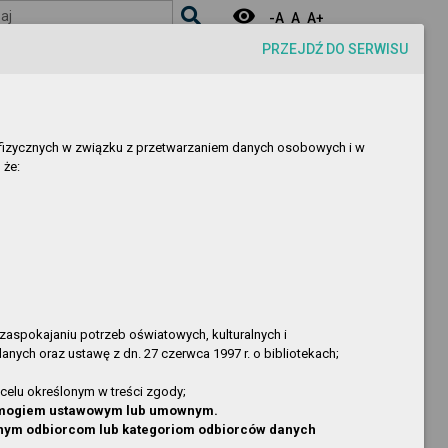
visibility
aj
-A
A
A+
PRZEJDŹ DO SERWISU
sób fizycznych w związku z przetwarzaniem danych osobowych i w
 że:
Osoba
Opis zmiany
Sylwia Mencel
nowa pozycja
Krzysztof Kopija
nowa pozycja
 zaspokajaniu potrzeb oświatowych, kulturalnych i
nych oraz ustawę z dn. 27 czerwca 1997 r. o bibliotekach;
Kopija
nowa pozycja
Kopija
nowa pozycja
celu określonym w treści zgody;
Kopija
nowa pozycja
 wymogiem ustawowym lub umownym.
onym odbiorcom lub kategoriom odbiorców danych
Kopija
nowa pozycja