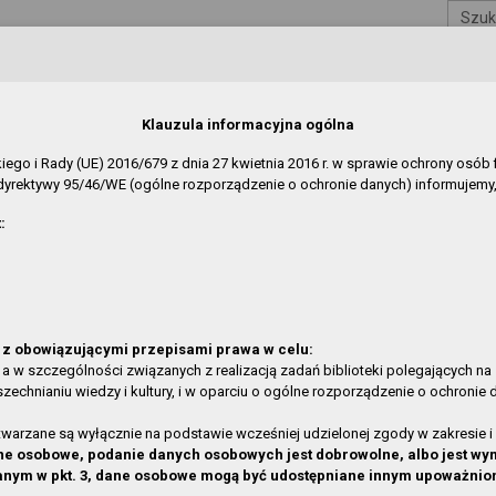
Szuk
blicznej
 Gryfinie
Klauzula informacyjna ogólna
jskiego i Rady (UE) 2016/679 z dnia 27 kwietnia 2016 r. w sprawie ochrony o
yrektywy 95/46/WE (ogólne rozporządzenie o ochronie danych) informujemy,
REDAKCJA
:
w:
O Serwisie
»
Aktualności
e zmiany w rozdziałach:
ł
Data modyfikacji
in Biblioteki
2026-05-07 09:05:46
z obowiązującymi przepisami prawa w celu:
cja o działalności
2026-03-27 10:21:13
 a w szczególności związanych z realizacją zadań biblioteki polegających na
hnianiu wiedzy i kultury, i w oparciu o ogólne rozporządzenie o ochronie da
ubliczno-szkolna w Gardnie
2025-06-06 14:03:56
ubliczno-szkolna w Żabnicy
2025-06-06 13:44:54
rzane są wyłącznie na podstawie wcześniej udzielonej zgody w zakresie i 
ubliczno-szkolna w Gardnie
2025-06-06 13:44:17
 dane osobowe, podanie danych osobowych jest dobrowolne, albo jest
anym w pkt. 3, dane osobowe mogą być udostępniane innym upoważni
Wełtyniu
2025-06-06 13:43:40