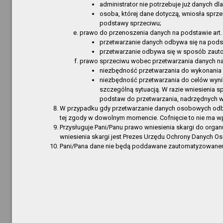
Redakc
administrator nie potrzebuje już danych dl
osoba, której dane dotyczą, wniosła sprz
Obsługa
podstawy sprzeciwu;
Regulam
prawo do przenoszenia danych na podstawie art. 
Informa
przetwarzanie danych odbywa się na podst
przetwarzanie odbywa się w sposób zaut
Statut
prawo sprzeciwu wobec przetwarzania danych na
Statut
niezbędność przetwarzania do wykonania 
niezbędność przetwarzania do celów wynik
Statut
szczególną sytuacją. W razie wniesienia 
Statut
podstaw do przetwarzania, nadrzędnych wo
Informa
W przypadku gdy przetwarzanie danych osobowych odbywa
tej zgody w dowolnym momencie. Cofnięcie to nie ma w
Informa
Przysługuje Pani/Panu prawo wniesienia skargi do org
Przetarg
wniesienia skargi jest Prezes Urzędu Ochrony Danych 
Załatwia
Pani/Pana dane nie będą poddawane zautomatyzowanemu
Bibliote
Bibliote
Bibliote
Filia Gó
Filia w 
Filia w 