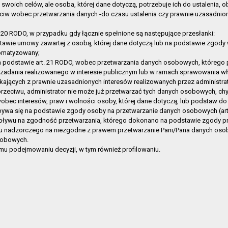
ja
2019-07-19 11:32:09
a swoich celów, ale osoba, której dane dotyczą, potrzebuje ich do ustalenia,
eciw wobec przetwarzania danych -do czasu ustalenia czy prawnie uzasadni
 techniczna
2019-07-19 11:31:20
in organizacyjny
2019-07-01 14:50:34
20 RODO, w przypadku gdy łącznie spełnione są następujące przesłanki:
cja o działalności
2019-06-28 08:42:59
awie umowy zawartej z osobą, której dane dotyczą lub na podstawie zgody 
omatyzowany;
2019-06-17 13:02:49
 podstawie art. 21 RODO, wobec przetwarzania danych osobowych, którego 
2017-07-20 10:08:27
zadania realizowanego w interesie publicznym lub w ramach sprawowania wł
ających z prawnie uzasadnionych interesów realizowanych przez administrato
2017-06-28 14:21:28
sprzeciwu, administrator nie może już przetwarzać tych danych osobowych, c
2017-06-28 14:19:38
bec interesów, praw i wolności osoby, której dane dotyczą, lub podstaw do 
cja o działalności
2017-04-05 13:51:20
 się na podstawie zgody osoby na przetwarzanie danych osobowych (art. 6 
pływu na zgodność przetwarzania, którego dokonano na podstawie zgody prz
cja o działalności
2017-03-31 11:22:26
anu nadzorczego na niezgodne z prawem przetwarzanie Pani/Pana danych os
i
2016-11-08 08:55:41
Osobowych.
nie spraw, skargi, wnioski
2016-08-25 14:04:46
 podejmowaniu decyzji, w tym również profilowaniu.
ka Publiczna w Gryfinie
2016-01-07 10:48:48
ka Publiczna w Gryfinie
2015-12-23 16:46:49
ka Publiczna w Gryfinie
2015-12-03 09:58:25
rny Taras
2015-12-03 09:55:45
Pniewie
2015-12-03 09:52:52
Wełtyniu
2015-12-03 09:52:35