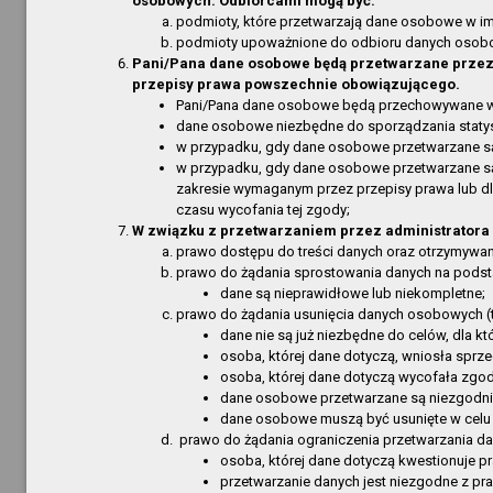
osobowych. Odbiorcami mogą być:
Filia w 
podmioty, które przetwarzają dane osobowe w im
Jednostki organizacyjne
Filia Gó
podmioty upoważnione do odbioru danych osob
Ogłoszenia
Pani/Pana dane osobowe będą przetwarzane przez o
Bibliote
przepisy prawa powszechnie obowiązującego.
Przetargi
Informa
Pani/Pana dane osobowe będą przechowywane w ok
dane osobowe niezbędne do sporządzania stat
Dostęp
Załatwianie spraw, skargi, wnioski
w przypadku, gdy dane osobowe przetwarzane są 
Ogłosze
w przypadku, gdy dane osobowe przetwarzane są w
Zarządzenia
Informa
zakresie wymaganym przez przepisy prawa lub dl
O Serwisie
czasu wycofania tej zgody;
Informa
W związku z przetwarzaniem przez administratora
Obsługa
Redakcja
prawo dostępu do treści danych oraz otrzymywani
Informa
prawo do żądania sprostowania danych na podsta
Mapa serwisu
dane są nieprawidłowe lub niekompletne;
RODO - 
prawo do żądania usunięcia danych osobowych (
Aktualności
RODO - 
dane nie są już niezbędne do celów, dla k
Najczęściej odwiedzane strony
Informa
osoba, której dane dotyczą, wniosła spr
osoba, której dane dotyczą wycofała zgod
Dostęp
Obsługa techniczna
dane osobowe przetwarzane są niezgodni
Informa
dane osobowe muszą być usunięte w celu 
prawo do żądania ograniczenia przetwarzania d
Informa
osoba, której dane dotyczą kwestionuje 
Dane te
przetwarzanie danych jest niezgodne z pra