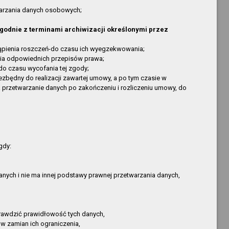
Kopija
nowa pozycja
warzania danych osobowych;
Kopija
nowa pozycja
zgodnie z terminami archiwizacji określonymi przez
Kopija
nowa pozycja
Krzysztof Kopija
nowa pozycja
tąpienia roszczeń-do czasu ich wyegzekwowania;
ia odpowiednich przepisów prawa;
Krzysztof Kopija
nowa pozycja
o czasu wycofania tej zgody;
Krzysztof Kopija
nowa pozycja
zbędny do realizacji zawartej umowy, a po tym czasie w
Krzysztof Kopija
nowa pozycja
 przetwarzanie danych po zakończeniu i rozliczeniu umowy, do
Krzysztof Kopija
nowa pozycja
Ryszard Stempński
nowa pozycja
Krzysztof Kopija
nowa pozycja
Krzysztof Kopija
nowa pozycja
gdy:
Krzysztof Kopija
nowa pozycja
Krzysztof Kopija
nowa pozycja
nych i nie ma innej podstawy prawnej przetwarzania danych,
Krzysztof Kopija
nowa pozycja
Krzysztof Kopija
nowa pozycja
Krzysztof Kopija
nowa pozycja
rawdzić prawidłowość tych danych,
Paweł Kubiak
Nowa pozycja
 w zamian ich ograniczenia,