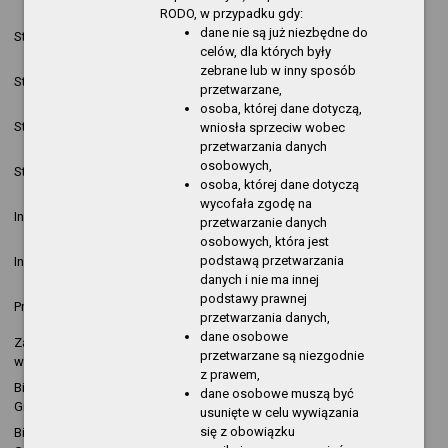
08:42:59
Kopija
pozycja
RODO, w przypadku gdy:
2019-06-17
Krzysztof
nowa
dane nie są już niezbędne do
Statut
13:02:49
Kopija
pozycja
celów, dla których były
zebrane lub w inny sposób
2017-07-20
Krzysztof
nowa
Statut
przetwarzane,
10:08:27
Kopija
pozycja
osoba, której dane dotyczą,
2017-06-28
nowa
Statut
Sylwia Mencel
wniosła sprzeciw wobec
14:21:28
pozycja
przetwarzania danych
2017-06-28
nowa
osobowych,
Statut
Sylwia Mencel
14:19:38
pozycja
osoba, której dane dotyczą
wycofała zgodę na
2017-04-05
Krzysztof
nowa
Informacja o działalności
przetwarzanie danych
13:51:20
Kopija
pozycja
osobowych, która jest
2017-03-31
Krzysztof
nowa
podstawą przetwarzania
Informacja o działalności
11:22:26
Kopija
pozycja
danych i nie ma innej
2016-11-08
nowa
podstawy prawnej
Przetargi
Aneta Polak
08:55:41
pozycja
przetwarzania danych,
dane osobowe
Załatwianie spraw, skargi,
2016-08-25
Ryszard
nowa
przetwarzane są niezgodnie
wnioski
14:04:46
Olejarz
pozycja
z prawem,
Biblioteka Publiczna w
2016-01-07
nowa
dane osobowe muszą być
Kopija
Gryfinie
10:48:48
pozycja
usunięte w celu wywiązania
się z obowiązku
Biblioteka Publiczna w
2015-12-23
nowa
Kopija