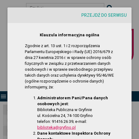
Szukaj
PRZEJDŹ DO SERWISU
visibility
-A
A
A+
Biuletyn Informacji Publicznej
Klauzula informacyjna ogólna
Biblioteka Publiczna w Gryfinie
Zgodnie z art. 13 ust. 1 i 2 rozporządzenia
Parlamentu Europejskiego i Rady (UE) 2016/679 z
dnia 27 kwietnia 2016 r. w sprawie ochrony osób
fizycznych w związku z przetwarzaniem danych
osobowych i w sprawie swobodnego przepływu
takich danych oraz uchylenia dyrektywy 95/46/WE
(ogólne rozporządzenie o ochronie danych)
informujemy, że:
menu
Administratorem Pani/Pana danych
osobowych jest:
Biblioteka Publiczna w Gryfinie
Strona Główna
ul. Kościelna 24, 74-100 Gryfino
RODO - klauzula informacyjna
telefon: 91416 26 39; e-mail:
biblioteka@gryfino.pl
Dostępność
Dane kontaktowe Inspektora Ochrony