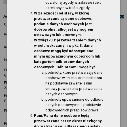
udzielonej zgody w zakresie i celu
określonym w treści zgody;
Obsługa techniczna
W zależności od sfery, w której
Jesteś w:
O Serwisie
»
Aktualności
przetwarzane są dane osobowe,
podanie danych osobowych jest
Ostatnie zmiany w rozdziałach:
dobrowolne, albo jest wymogiem
Data
Opis
Rozdział
Osoba
ustawowym lub umownym.
modyfikacji
zmiany
W związku z przetwarzaniem danych
2026-05-07
nowa
w celu wskazanym w pkt. 3, dane
Regulamin Biblioteki
Sylwia Mencel
09:05:46
pozycja
osobowe mogą być udostępniane
innym upoważnionym odbiorcom lub
2026-03-27
Krzysztof
nowa
Informacja o działalności
kategoriom odbiorców danych
10:21:13
Kopija
pozycja
osobowych. Odbiorcami mogą być:
Filia publiczno-szkolna w
2025-06-06
nowa
podmioty, które przetwarzają dane
Kopija
Gardnie
14:03:56
pozycja
osobowe w imieniu administratora
Filia publiczno-szkolna w
2025-06-06
nowa
na podstawie zawartej z nim
Kopija
Żabnicy
13:44:54
pozycja
umowy powierzenia przetwarzania
danych osobowych;
Filia publiczno-szkolna w
2025-06-06
nowa
Kopija
podmioty upoważnione do odbioru
Gardnie
13:44:17
pozycja
danych osobowych na podstawie
2025-06-06
nowa
odpowiednich przepisów prawa;
Filia w Wełtyniu
Kopija
13:43:40
pozycja
Pani/Pana dane osobowe będą
przetwarzane przez okres niezbędny
2025-06-06
nowa
Filia w Pniewie
Kopija
do realizacji celu dla jakiego zostały
13:43:09
pozycja