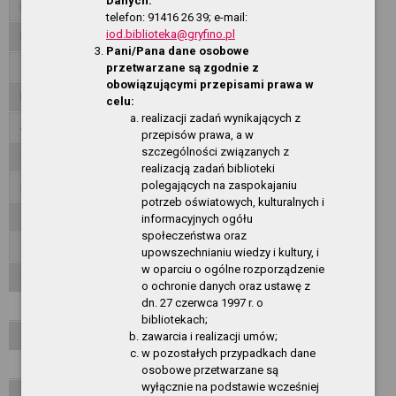
Danych:
Dane teleadresowe
telefon: 91416 26 39; e-mail:
iod.biblioteka@gryfino.pl
Dyrekcja
Pani/Pana dane osobowe
Zadania i kompetencje
przetwarzane są zgodnie z
obowiązującymi przepisami prawa w
Regulamin Biblioteki
celu:
realizacji zadań wynikających z
Jednostki organizacyjne
przepisów prawa, a w
szczególności związanych z
Ogłoszenia
realizacją zadań biblioteki
polegających na zaspokajaniu
Przetargi
potrzeb oświatowych, kulturalnych i
Załatwianie spraw, skargi, wnioski
informacyjnych ogółu
społeczeństwa oraz
Zarządzenia
upowszechnianiu wiedzy i kultury, i
w oparciu o ogólne rozporządzenie
O Serwisie
o ochronie danych oraz ustawę z
dn. 27 czerwca 1997 r. o
Redakcja
bibliotekach;
Mapa serwisu
zawarcia i realizacji umów;
w pozostałych przypadkach dane
Aktualności
osobowe przetwarzane są
wyłącznie na podstawie wcześniej
Najczęściej odwiedzane strony