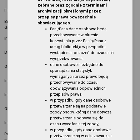
zebrane oraz zgodnie z terminami
2025-06-06
nowa
Filia Górny Taras
Kopija
archiwizacji określonymi przez
13:42:35
pozycja
przepisy prawa powszechnie
Biblioteka Publiczna w
2025-06-06
nowa
obowiązującego.
Kopija
Gryfinie
13:39:28
pozycja
Pani/Pana dane osobowe będą
przechowywane w okresie
2025-04-02
Krzysztof
nowa
Informacja o działalności
korzystania przez Panią/Pana z
07:43:43
Kopija
pozycja
usług biblioteki,a w przypadku
2025-03-21
Krzysztof
nowa
Dostępność
wystąpienia roszczeń-do czasu ich
12:07:27
Kopija
pozycja
wyegzekwowania;
2024-11-13
Krzysztof
nowa
dane osobowe niezbędne do
Ogłoszenia
13:43:09
Kopija
pozycja
sporządzania statystyk
wymaganych przez prawo będą
2024-04-10
Krzysztof
nowa
Informacja o działalności
przechowywane do czasu
14:29:36
Kopija
pozycja
obowiązywania odpowiednich
2023-04-04
Krzysztof
nowa
przepisów prawa;
Informacja o działalności
13:05:36
Kopija
pozycja
w przypadku, gdy dane osobowe
2022-11-23
Ryszard
nowa
przetwarzane są na podstawie
Obsługa techniczna
13:34:02
Stempński
pozycja
zgody osoby, której dane dotyczą
przetwarzanie odbywa się do
2022-06-01
Krzysztof
nowa
Informacja o działalności
czasu wycofania tej zgody;
08:21:22
Kopija
pozycja
w przypadku, gdy dane osobowe
RODO - klauzula
2021-07-09
Krzysztof
nowa
przetwarzane są w celu zawarcia i
informacyjna
14:38:16
Kopija
pozycja