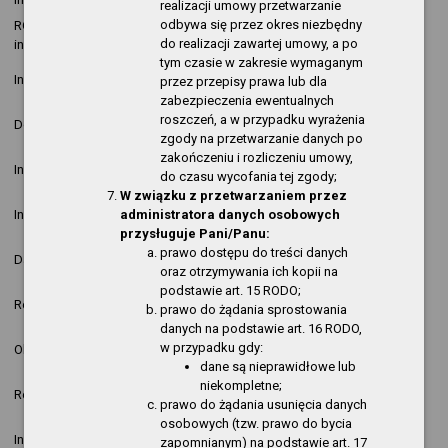
realizacji umowy przetwarzanie
odbywa się przez okres niezbędny
RODO - klauzula
2021-07-09
Krzysztof
nowa
do realizacji zawartej umowy, a po
informacyjna
12:08:04
Kopija
pozycja
tym czasie w zakresie wymaganym
2021-03-29
Krzysztof
nowa
Informacja o działalności
przez przepisy prawa lub dla
10:32:54
Kopija
pozycja
zabezpieczenia ewentualnych
2020-09-24
Krzysztof
nowa
roszczeń, a w przypadku wyrażenia
Dostępność
12:42:54
Kopija
pozycja
zgody na przetwarzanie danych po
zakończeniu i rozliczeniu umowy,
2020-09-18
Krzysztof
nowa
Informacja o działalności
do czasu wycofania tej zgody;
12:20:06
Kopija
pozycja
W związku z przetwarzaniem przez
2020-09-18
Krzysztof
nowa
administratora danych osobowych
Informacja o działalności
12:15:52
Kopija
pozycja
przysługuje Pani/Panu:
2020-03-10
Nowa
prawo dostępu do treści danych
Dane teleadresowe
Paweł Kubiak
09:13:47
pozycja
oraz otrzymywania ich kopii na
podstawie art. 15 RODO;
2019-07-19
Dyrektor
nowa
Redakcja
prawo do żądania sprostowania
11:32:09
Biblioteki
pozycja
danych na podstawie art. 16 RODO,
2019-07-19
Ryszard
nowa
w przypadku gdy:
Obsługa techniczna
11:31:20
Stempński
pozycja
dane są nieprawidłowe lub
niekompletne;
2019-07-01
nowa
Regulamin organizacyjny
Paweł Kubiak
prawo do żądania usunięcia danych
14:50:34
pozycja
osobowych (tzw. prawo do bycia
2019-06-28
Krzysztof
nowa
Informacja o działalności
zapomnianym) na podstawie art. 17