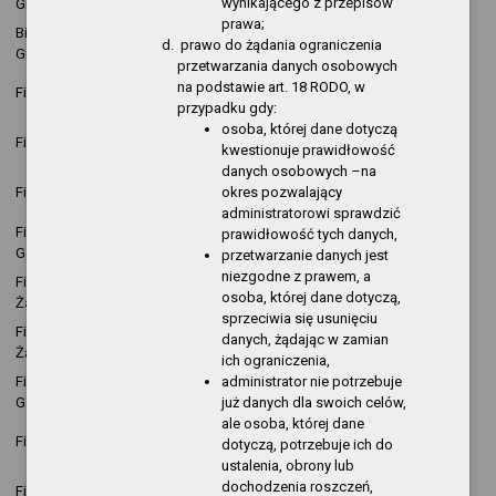
wynikającego z przepisów
Gryfinie
16:46:49
pozycja
prawa;
Biblioteka Publiczna w
2015-12-03
nowa
Kopija
prawo do żądania ograniczenia
Gryfinie
09:58:25
pozycja
przetwarzania danych osobowych
2015-12-03
nowa
na podstawie art. 18 RODO, w
Filia Górny Taras
Kopija
09:55:45
pozycja
przypadku gdy:
osoba, której dane dotyczą
2015-12-03
nowa
Filia w Pniewie
Kopija
kwestionuje prawidłowość
09:52:52
pozycja
danych osobowych –na
2015-12-03
nowa
okres pozwalający
Filia w Wełtyniu
Kopija
09:52:35
pozycja
administratorowi sprawdzić
Filia publiczno-szkolna w
2015-12-03
nowa
prawidłowość tych danych,
Kopija
Gardnie
09:51:42
pozycja
przetwarzanie danych jest
niezgodne z prawem, a
Filia publiczno-szkolna w
2015-12-03
nowa
Kopija
osoba, której dane dotyczą,
Żabnicy
09:51:17
pozycja
sprzeciwia się usunięciu
Filia publiczno-szkolna w
2015-12-03
nowa
danych, żądając w zamian
Kopija
Żabnicy
09:50:43
pozycja
ich ograniczenia,
administrator nie potrzebuje
Filia publiczno-szkolna w
2015-12-03
nowa
Kopija
już danych dla swoich celów,
Gardnie
09:47:09
pozycja
ale osoba, której dane
2015-12-03
nowa
Filia w Wełtyniu
Kopija
dotyczą, potrzebuje ich do
09:43:20
pozycja
ustalenia, obrony lub
2015-12-03
nowa
dochodzenia roszczeń,
Filia w Pniewie
Kopija