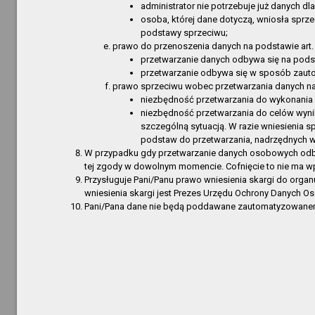
Redakc
administrator nie potrzebuje już danych dl
osoba, której dane dotyczą, wniosła sprz
Obsługa
podstawy sprzeciwu;
Regulam
prawo do przenoszenia danych na podstawie art. 
Informa
przetwarzanie danych odbywa się na podst
przetwarzanie odbywa się w sposób zaut
Statut
prawo sprzeciwu wobec przetwarzania danych na
Statut
niezbędność przetwarzania do wykonania 
niezbędność przetwarzania do celów wynik
Statut
szczególną sytuacją. W razie wniesienia 
Statut
podstaw do przetwarzania, nadrzędnych wo
Informa
W przypadku gdy przetwarzanie danych osobowych odbywa
tej zgody w dowolnym momencie. Cofnięcie to nie ma w
Informa
Przysługuje Pani/Panu prawo wniesienia skargi do org
Przetarg
wniesienia skargi jest Prezes Urzędu Ochrony Danych 
Załatwia
Pani/Pana dane nie będą poddawane zautomatyzowanemu
Bibliote
Bibliote
Bibliote
Filia Gó
Filia w 
Filia w 