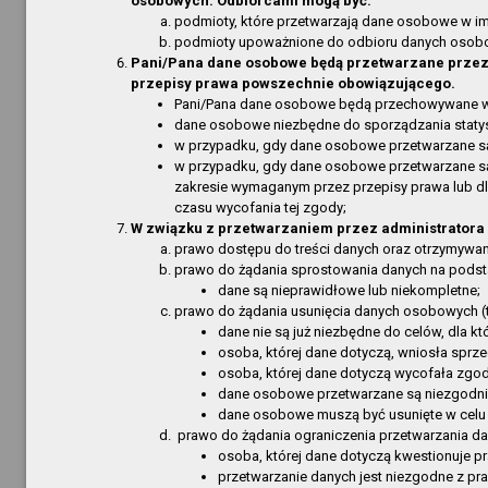
osobowych. Odbiorcami mogą być:
Filia w 
podmioty, które przetwarzają dane osobowe w im
Jednostki organizacyjne
Filia Gó
podmioty upoważnione do odbioru danych osob
Ogłoszenia
Pani/Pana dane osobowe będą przetwarzane przez o
Bibliote
przepisy prawa powszechnie obowiązującego.
Przetargi
Informa
Pani/Pana dane osobowe będą przechowywane w ok
dane osobowe niezbędne do sporządzania stat
Dostęp
Załatwianie spraw, skargi, wnioski
w przypadku, gdy dane osobowe przetwarzane są 
Ogłosze
w przypadku, gdy dane osobowe przetwarzane są w
Zarządzenia
Informa
zakresie wymaganym przez przepisy prawa lub dl
O Serwisie
czasu wycofania tej zgody;
Informa
W związku z przetwarzaniem przez administratora
Obsługa
Redakcja
prawo dostępu do treści danych oraz otrzymywani
Informa
prawo do żądania sprostowania danych na podsta
Mapa serwisu
dane są nieprawidłowe lub niekompletne;
RODO - 
prawo do żądania usunięcia danych osobowych (
Aktualności
RODO - 
dane nie są już niezbędne do celów, dla k
Najczęściej odwiedzane strony
Informa
osoba, której dane dotyczą, wniosła spr
osoba, której dane dotyczą wycofała zgod
Dostęp
Obsługa techniczna
dane osobowe przetwarzane są niezgodni
Informa
dane osobowe muszą być usunięte w celu 
prawo do żądania ograniczenia przetwarzania d
Informa
osoba, której dane dotyczą kwestionuje 
Dane te
przetwarzanie danych jest niezgodne z pra