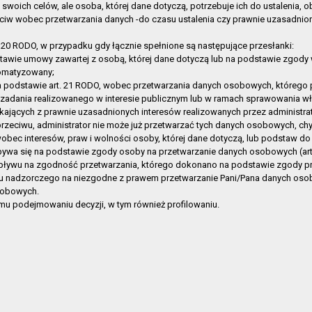
ja
2019-07-19 11:32:09
a swoich celów, ale osoba, której dane dotyczą, potrzebuje ich do ustalenia,
eciw wobec przetwarzania danych -do czasu ustalenia czy prawnie uzasadni
 techniczna
2019-07-19 11:31:20
in organizacyjny
2019-07-01 14:50:34
20 RODO, w przypadku gdy łącznie spełnione są następujące przesłanki:
cja o działalności
2019-06-28 08:42:59
awie umowy zawartej z osobą, której dane dotyczą lub na podstawie zgody 
omatyzowany;
2019-06-17 13:02:49
 podstawie art. 21 RODO, wobec przetwarzania danych osobowych, którego 
2017-07-20 10:08:27
zadania realizowanego w interesie publicznym lub w ramach sprawowania wł
ających z prawnie uzasadnionych interesów realizowanych przez administrato
2017-06-28 14:21:28
sprzeciwu, administrator nie może już przetwarzać tych danych osobowych, c
2017-06-28 14:19:38
bec interesów, praw i wolności osoby, której dane dotyczą, lub podstaw do 
cja o działalności
2017-04-05 13:51:20
 się na podstawie zgody osoby na przetwarzanie danych osobowych (art. 6 
pływu na zgodność przetwarzania, którego dokonano na podstawie zgody prz
cja o działalności
2017-03-31 11:22:26
anu nadzorczego na niezgodne z prawem przetwarzanie Pani/Pana danych os
i
2016-11-08 08:55:41
Osobowych.
nie spraw, skargi, wnioski
2016-08-25 14:04:46
 podejmowaniu decyzji, w tym również profilowaniu.
ka Publiczna w Gryfinie
2016-01-07 10:48:48
ka Publiczna w Gryfinie
2015-12-23 16:46:49
ka Publiczna w Gryfinie
2015-12-03 09:58:25
rny Taras
2015-12-03 09:55:45
Pniewie
2015-12-03 09:52:52
Wełtyniu
2015-12-03 09:52:35