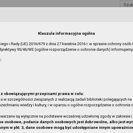
Szuk
blicznej
 Gryfinie
Klauzula informacyjna ogólna
jskiego i Rady (UE) 2016/679 z dnia 27 kwietnia 2016 r. w sprawie ochrony o
yrektywy 95/46/WE (ogólne rozporządzenie o ochronie danych) informujemy,
REDAKCJA
:
w:
O Serwisie
»
Aktualności
e zmiany w rozdziałach:
ł
Data modyfikacji
in Biblioteki
2026-05-07 09:05:46
z obowiązującymi przepisami prawa w celu:
cja o działalności
2026-03-27 10:21:13
 a w szczególności związanych z realizacją zadań biblioteki polegających na
hnianiu wiedzy i kultury, i w oparciu o ogólne rozporządzenie o ochronie da
ubliczno-szkolna w Gardnie
2025-06-06 14:03:56
ubliczno-szkolna w Żabnicy
2025-06-06 13:44:54
rzane są wyłącznie na podstawie wcześniej udzielonej zgody w zakresie i 
ubliczno-szkolna w Gardnie
2025-06-06 13:44:17
 dane osobowe, podanie danych osobowych jest dobrowolne, albo jest
anym w pkt. 3, dane osobowe mogą być udostępniane innym upoważni
Wełtyniu
2025-06-06 13:43:40