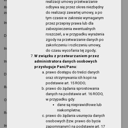
realizacji umowy przetwarzanie
odbywa się przez okres niezbędny
RODO - klauzula
2021-07-09
Krzysztof
nowa
do realizacji zawartej umowy, a po
informacyjna
12:08:04
Kopija
pozycja
tym czasie w zakresie wymaganym
2021-03-29
Krzysztof
nowa
Informacja o działalności
przez przepisy prawa lub dla
10:32:54
Kopija
pozycja
zabezpieczenia ewentualnych
2020-09-24
Krzysztof
nowa
roszczeń, a w przypadku wyrażenia
Dostępność
12:42:54
Kopija
pozycja
zgody na przetwarzanie danych po
zakończeniu i rozliczeniu umowy,
2020-09-18
Krzysztof
nowa
Informacja o działalności
do czasu wycofania tej zgody;
12:20:06
Kopija
pozycja
W związku z przetwarzaniem przez
2020-09-18
Krzysztof
nowa
administratora danych osobowych
Informacja o działalności
12:15:52
Kopija
pozycja
przysługuje Pani/Panu:
2020-03-10
Nowa
prawo dostępu do treści danych
Dane teleadresowe
Paweł Kubiak
09:13:47
pozycja
oraz otrzymywania ich kopii na
podstawie art. 15 RODO;
2019-07-19
Dyrektor
nowa
Redakcja
prawo do żądania sprostowania
11:32:09
Biblioteki
pozycja
danych na podstawie art. 16 RODO,
2019-07-19
Ryszard
nowa
w przypadku gdy:
Obsługa techniczna
11:31:20
Stempński
pozycja
dane są nieprawidłowe lub
niekompletne;
2019-07-01
nowa
Regulamin organizacyjny
Paweł Kubiak
prawo do żądania usunięcia danych
14:50:34
pozycja
osobowych (tzw. prawo do bycia
2019-06-28
Krzysztof
nowa
Informacja o działalności
zapomnianym) na podstawie art. 17