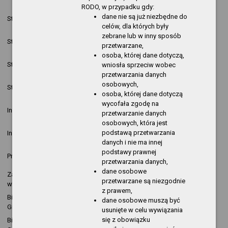
08:42:59
Kopija
pozycja
RODO, w przypadku gdy:
2019-06-17
Krzysztof
nowa
dane nie są już niezbędne do
Statut
13:02:49
Kopija
pozycja
celów, dla których były
zebrane lub w inny sposób
2017-07-20
Krzysztof
nowa
Statut
przetwarzane,
10:08:27
Kopija
pozycja
osoba, której dane dotyczą,
2017-06-28
nowa
Statut
Sylwia Mencel
wniosła sprzeciw wobec
14:21:28
pozycja
przetwarzania danych
2017-06-28
nowa
osobowych,
Statut
Sylwia Mencel
14:19:38
pozycja
osoba, której dane dotyczą
wycofała zgodę na
2017-04-05
Krzysztof
nowa
Informacja o działalności
przetwarzanie danych
13:51:20
Kopija
pozycja
osobowych, która jest
2017-03-31
Krzysztof
nowa
podstawą przetwarzania
Informacja o działalności
11:22:26
Kopija
pozycja
danych i nie ma innej
2016-11-08
nowa
podstawy prawnej
Przetargi
Aneta Polak
08:55:41
pozycja
przetwarzania danych,
dane osobowe
Załatwianie spraw, skargi,
2016-08-25
Ryszard
nowa
przetwarzane są niezgodnie
wnioski
14:04:46
Olejarz
pozycja
z prawem,
Biblioteka Publiczna w
2016-01-07
nowa
dane osobowe muszą być
Kopija
Gryfinie
10:48:48
pozycja
usunięte w celu wywiązania
się z obowiązku
Biblioteka Publiczna w
2015-12-23
nowa
Kopija