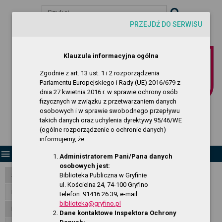
Szukaj
PRZEJDŹ DO SERWISU
visibility
-A
A
A+
Biuletyn Informacji Publicznej
Klauzula informacyjna ogólna
Biblioteka Publiczna w Gryfinie
Zgodnie z art. 13 ust. 1 i 2 rozporządzenia
Parlamentu Europejskiego i Rady (UE) 2016/679 z
dnia 27 kwietnia 2016 r. w sprawie ochrony osób
fizycznych w związku z przetwarzaniem danych
osobowych i w sprawie swobodnego przepływu
takich danych oraz uchylenia dyrektywy 95/46/WE
(ogólne rozporządzenie o ochronie danych)
informujemy, że:
menu
Administratorem Pani/Pana danych
osobowych jest:
Biblioteka Publiczna w Gryfinie
Strona Główna
ul. Kościelna 24, 74-100 Gryfino
RODO - klauzula informacyjna
telefon: 91416 26 39; e-mail:
biblioteka@gryfino.pl
Dostępność
Dane kontaktowe Inspektora Ochrony