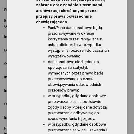
zebrane oraz zgodnie z terminami
2025-06-06
nowa
Filia Górny Taras
Kopija
archiwizacji określonymi przez
13:42:35
pozycja
przepisy prawa powszechnie
Biblioteka Publiczna w
2025-06-06
nowa
obowiązującego.
Kopija
Gryfinie
13:39:28
pozycja
Pani/Pana dane osobowe będą
przechowywane w okresie
2025-04-02
Krzysztof
nowa
Informacja o działalności
korzystania przez Panią/Pana z
07:43:43
Kopija
pozycja
usług biblioteki,a w przypadku
2025-03-21
Krzysztof
nowa
Dostępność
wystąpienia roszczeń-do czasu ich
12:07:27
Kopija
pozycja
wyegzekwowania;
2024-11-13
Krzysztof
nowa
dane osobowe niezbędne do
Ogłoszenia
13:43:09
Kopija
pozycja
sporządzania statystyk
wymaganych przez prawo będą
2024-04-10
Krzysztof
nowa
Informacja o działalności
przechowywane do czasu
14:29:36
Kopija
pozycja
obowiązywania odpowiednich
2023-04-04
Krzysztof
nowa
przepisów prawa;
Informacja o działalności
13:05:36
Kopija
pozycja
w przypadku, gdy dane osobowe
2022-11-23
Ryszard
nowa
przetwarzane są na podstawie
Obsługa techniczna
13:34:02
Stempński
pozycja
zgody osoby, której dane dotyczą
przetwarzanie odbywa się do
2022-06-01
Krzysztof
nowa
Informacja o działalności
czasu wycofania tej zgody;
08:21:22
Kopija
pozycja
w przypadku, gdy dane osobowe
RODO - klauzula
2021-07-09
Krzysztof
nowa
przetwarzane są w celu zawarcia i
informacyjna
14:38:16
Kopija
pozycja