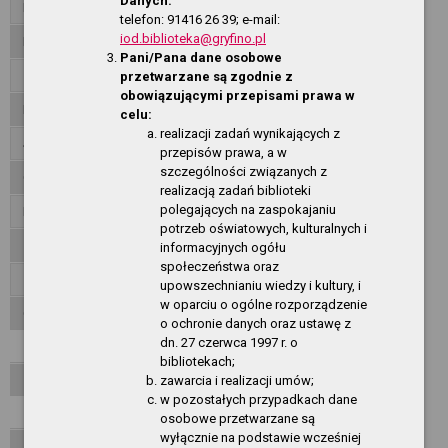
Danych:
Dane teleadresowe
telefon: 91416 26 39; e-mail:
iod.biblioteka@gryfino.pl
Dyrekcja
Pani/Pana dane osobowe
Zadania i kompetencje
przetwarzane są zgodnie z
obowiązującymi przepisami prawa w
Regulamin Biblioteki
celu:
realizacji zadań wynikających z
Jednostki organizacyjne
przepisów prawa, a w
szczególności związanych z
Ogłoszenia
realizacją zadań biblioteki
polegających na zaspokajaniu
Przetargi
potrzeb oświatowych, kulturalnych i
Załatwianie spraw, skargi, wnioski
informacyjnych ogółu
społeczeństwa oraz
Zarządzenia
upowszechnianiu wiedzy i kultury, i
w oparciu o ogólne rozporządzenie
O Serwisie
o ochronie danych oraz ustawę z
dn. 27 czerwca 1997 r. o
Redakcja
bibliotekach;
Mapa serwisu
zawarcia i realizacji umów;
w pozostałych przypadkach dane
Aktualności
osobowe przetwarzane są
wyłącznie na podstawie wcześniej
Najczęściej odwiedzane strony