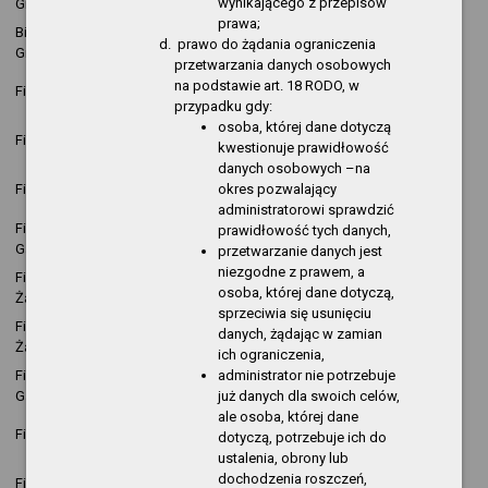
wynikającego z przepisów
Gryfinie
16:46:49
pozycja
prawa;
Biblioteka Publiczna w
2015-12-03
nowa
Kopija
prawo do żądania ograniczenia
Gryfinie
09:58:25
pozycja
przetwarzania danych osobowych
2015-12-03
nowa
na podstawie art. 18 RODO, w
Filia Górny Taras
Kopija
09:55:45
pozycja
przypadku gdy:
osoba, której dane dotyczą
2015-12-03
nowa
Filia w Pniewie
Kopija
kwestionuje prawidłowość
09:52:52
pozycja
danych osobowych –na
2015-12-03
nowa
okres pozwalający
Filia w Wełtyniu
Kopija
09:52:35
pozycja
administratorowi sprawdzić
Filia publiczno-szkolna w
2015-12-03
nowa
prawidłowość tych danych,
Kopija
Gardnie
09:51:42
pozycja
przetwarzanie danych jest
niezgodne z prawem, a
Filia publiczno-szkolna w
2015-12-03
nowa
Kopija
osoba, której dane dotyczą,
Żabnicy
09:51:17
pozycja
sprzeciwia się usunięciu
Filia publiczno-szkolna w
2015-12-03
nowa
danych, żądając w zamian
Kopija
Żabnicy
09:50:43
pozycja
ich ograniczenia,
administrator nie potrzebuje
Filia publiczno-szkolna w
2015-12-03
nowa
Kopija
już danych dla swoich celów,
Gardnie
09:47:09
pozycja
ale osoba, której dane
2015-12-03
nowa
Filia w Wełtyniu
Kopija
dotyczą, potrzebuje ich do
09:43:20
pozycja
ustalenia, obrony lub
2015-12-03
nowa
dochodzenia roszczeń,
Filia w Pniewie
Kopija