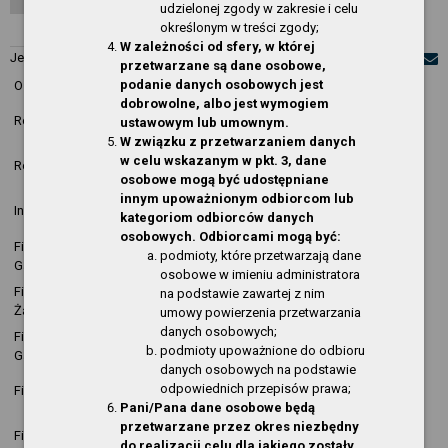
udzielonej zgody w zakresie i celu
określonym w treści zgody;
Obsługa techniczna
W zależności od sfery, w której
Jesteś w:
O Serwisie
»
Aktualności
przetwarzane są dane osobowe,
podanie danych osobowych jest
Ostatnie zmiany w rozdziałach:
dobrowolne, albo jest wymogiem
Data
Opis
Rozdział
Osoba
ustawowym lub umownym.
modyfikacji
zmiany
W związku z przetwarzaniem danych
2026-05-07
nowa
w celu wskazanym w pkt. 3, dane
Regulamin Biblioteki
Sylwia Mencel
09:05:46
pozycja
osobowe mogą być udostępniane
innym upoważnionym odbiorcom lub
2026-03-27
Krzysztof
nowa
Informacja o działalności
kategoriom odbiorców danych
10:21:13
Kopija
pozycja
osobowych. Odbiorcami mogą być:
Filia publiczno-szkolna w
2025-06-06
nowa
podmioty, które przetwarzają dane
Kopija
Gardnie
14:03:56
pozycja
osobowe w imieniu administratora
Filia publiczno-szkolna w
2025-06-06
nowa
na podstawie zawartej z nim
Kopija
Żabnicy
13:44:54
pozycja
umowy powierzenia przetwarzania
danych osobowych;
Filia publiczno-szkolna w
2025-06-06
nowa
Kopija
podmioty upoważnione do odbioru
Gardnie
13:44:17
pozycja
danych osobowych na podstawie
2025-06-06
nowa
odpowiednich przepisów prawa;
Filia w Wełtyniu
Kopija
13:43:40
pozycja
Pani/Pana dane osobowe będą
przetwarzane przez okres niezbędny
2025-06-06
nowa
Filia w Pniewie
Kopija
do realizacji celu dla jakiego zostały
13:43:09
pozycja