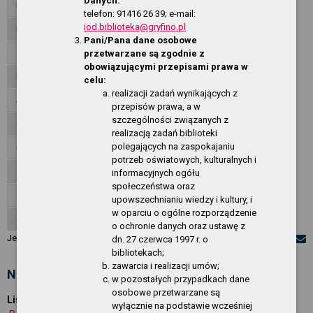
Danych:
Dane teleadresowe
telefon: 91416 26 39; e-mail:
iod.biblioteka@gryfino.pl
Dyrekcja
Pani/Pana dane osobowe
Zadania i kompetencje
przetwarzane są zgodnie z
obowiązującymi przepisami prawa w
Regulamin Biblioteki
celu:
realizacji zadań wynikających z
Jednostki organizacyjne
przepisów prawa, a w
szczególności związanych z
Ogłoszenia
realizacją zadań biblioteki
polegających na zaspokajaniu
Przetargi
potrzeb oświatowych, kulturalnych i
Załatwianie spraw, skargi, wnioski
informacyjnych ogółu
społeczeństwa oraz
Zarządzenia
upowszechnianiu wiedzy i kultury, i
w oparciu o ogólne rozporządzenie
O Serwisie
o ochronie danych oraz ustawę z
Jesteś w:
Regulamin Biblioteki
dn. 27 czerwca 1997 r. o
bibliotekach;
zawarcia i realizacji umów;
None 2026-05-07 09:05:46
w pozostałych przypadkach dane
osobowe przetwarzane są
Lista załączników:
wyłącznie na podstawie wcześniej