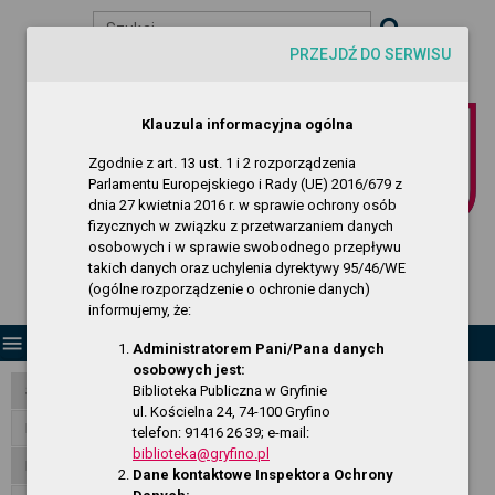
Szukaj
PRZEJDŹ DO SERWISU
visibility
-A
A
A+
Biuletyn Informacji Publicznej
Klauzula informacyjna ogólna
Biblioteka Publiczna w Gryfinie
Zgodnie z art. 13 ust. 1 i 2 rozporządzenia
Parlamentu Europejskiego i Rady (UE) 2016/679 z
dnia 27 kwietnia 2016 r. w sprawie ochrony osób
fizycznych w związku z przetwarzaniem danych
osobowych i w sprawie swobodnego przepływu
takich danych oraz uchylenia dyrektywy 95/46/WE
(ogólne rozporządzenie o ochronie danych)
informujemy, że:
menu
Administratorem Pani/Pana danych
osobowych jest:
Biblioteka Publiczna w Gryfinie
Strona Główna
ul. Kościelna 24, 74-100 Gryfino
RODO - klauzula informacyjna
telefon: 91416 26 39; e-mail:
biblioteka@gryfino.pl
Dostępność
Dane kontaktowe Inspektora Ochrony