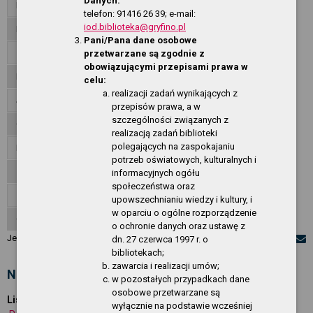
Danych:
Dane teleadresowe
telefon: 91416 26 39; e-mail:
iod.biblioteka@gryfino.pl
Dyrekcja
Pani/Pana dane osobowe
Zadania i kompetencje
przetwarzane są zgodnie z
obowiązującymi przepisami prawa w
Regulamin Biblioteki
celu:
realizacji zadań wynikających z
Jednostki organizacyjne
przepisów prawa, a w
szczególności związanych z
Ogłoszenia
realizacją zadań biblioteki
polegających na zaspokajaniu
Przetargi
potrzeb oświatowych, kulturalnych i
Załatwianie spraw, skargi, wnioski
informacyjnych ogółu
społeczeństwa oraz
Zarządzenia
upowszechnianiu wiedzy i kultury, i
w oparciu o ogólne rozporządzenie
O Serwisie
o ochronie danych oraz ustawę z
Jesteś w:
Regulamin Biblioteki
dn. 27 czerwca 1997 r. o
bibliotekach;
zawarcia i realizacji umów;
None 2026-05-07 09:05:46
w pozostałych przypadkach dane
osobowe przetwarzane są
Lista załączników:
wyłącznie na podstawie wcześniej