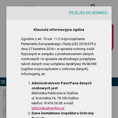
Szukaj
PRZEJDŹ DO SERWISU
visibility
-A
A
A+
Biuletyn Informacji Publicznej
Klauzula informacyjna ogólna
Biblioteka Publiczna w Gryfinie
Zgodnie z art. 13 ust. 1 i 2 rozporządzenia
Parlamentu Europejskiego i Rady (UE) 2016/679 z
dnia 27 kwietnia 2016 r. w sprawie ochrony osób
fizycznych w związku z przetwarzaniem danych
osobowych i w sprawie swobodnego przepływu
takich danych oraz uchylenia dyrektywy 95/46/WE
(ogólne rozporządzenie o ochronie danych)
informujemy, że:
menu
Administratorem Pani/Pana danych
osobowych jest:
Biblioteka Publiczna w Gryfinie
Strona Główna
ul. Kościelna 24, 74-100 Gryfino
RODO - klauzula informacyjna
telefon: 91416 26 39; e-mail:
biblioteka@gryfino.pl
Dostępność
Dane kontaktowe Inspektora Ochrony